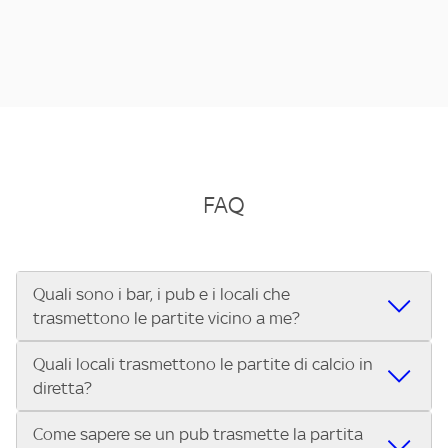
FAQ
Quali sono i bar, i pub e i locali che
trasmettono le partite vicino a me?
Quali locali trasmettono le partite di calcio in
Se cerchi un bar, pub, ristorante o locale vicino a te per
diretta?
vedere le partite di Serie A ENILIVE, la Serie C Sky Wifi, la
UEFA Champions League, la UEFA Europa League, la UEFA
Come sapere se un pub trasmette la partita
Vuoi sapere quali bar, pub o ristoranti mostrano le partite
Conference League, il Tennis, la Formula 1®, la MotoGP™ e