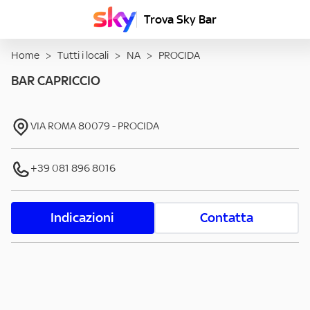
Trova Sky Bar
Home
>
Tutti i locali
>
NA
>
PROCIDA
BAR CAPRICCIO
VIA ROMA
80079
-
PROCIDA
+39 081 896 8016
Indicazioni
Contatta