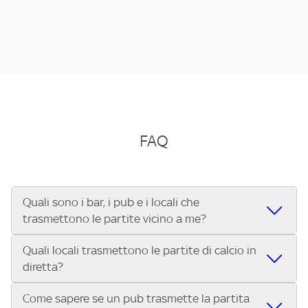
FAQ
Quali sono i bar, i pub e i locali che
trasmettono le partite vicino a me?
Quali locali trasmettono le partite di calcio in
Se cerchi un bar, pub, ristorante o locale vicino a te per
diretta?
vedere le partite di Serie A ENILIVE, la Serie C Sky Wifi, la
UEFA Champions League, la UEFA Europa League, la UEFA
Come sapere se un pub trasmette la partita
Vuoi sapere quali bar, pub o ristoranti mostrano le partite
Conference League, il Tennis, la Formula 1®, la MotoGP™ e