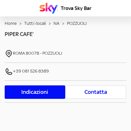
Trova Sky Bar
Home
>
Tutti i locali
>
NA
>
POZZUOLI
PIPER CAFE'
ROMA
80078
-
POZZUOLI
+39 081 526 8389
Indicazioni
Contatta