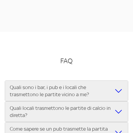
FAQ
Quali sono i bar, i pub e i locali che
trasmettono le partite vicino a me?
Quali locali trasmettono le partite di calcio in
Se cerchi un bar, pub, ristorante o locale vicino a te per
diretta?
vedere le partite di Serie A ENILIVE, la Serie C Sky Wifi, la
UEFA Champions League, la UEFA Europa League, la UEFA
Come sapere se un pub trasmette la partita
Vuoi sapere quali bar, pub o ristoranti mostrano le partite
Conference League, il Tennis, la Formula 1®, la MotoGP™ e