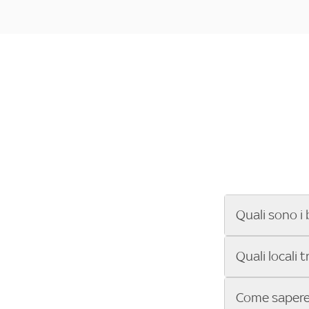
Quali sono i 
Se cerchi un ba
Quali locali 
ENILIVE, la Se
Conference Lea
Vuoi sapere qu
Come sapere 
Sky Bar ti aiut