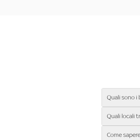
Quali sono i 
Se cerchi un ba
Quali locali 
ENILIVE, la Se
Conference Lea
Vuoi sapere qu
Come sapere 
Sky Bar ti aiut