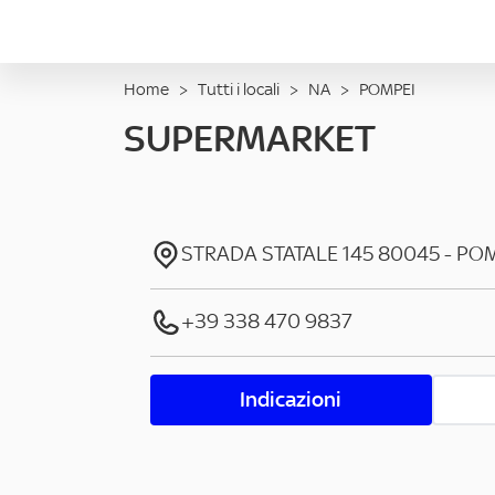
Home
>
Tutti i locali
>
NA
>
POMPEI
SUPERMARKET
STRADA STATALE 145
80045
-
POM
+39 338 470 9837
Indicazioni