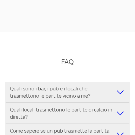
FAQ
Quali sono i bar, i pub e i locali che
trasmettono le partite vicino a me?
Quali locali trasmettono le partite di calcio in
Se cerchi un bar, pub, ristorante o locale vicino a te per
diretta?
vedere le partite di Serie A ENILIVE, la Serie C Sky Wifi, la
UEFA Champions League, la UEFA Europa League, la UEFA
Come sapere se un pub trasmette la partita
Vuoi sapere quali bar, pub o ristoranti mostrano le partite
Conference League, il Tennis, la Formula 1®, la MotoGP™ e