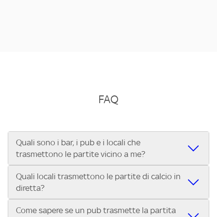
FAQ
Quali sono i bar, i pub e i locali che
trasmettono le partite vicino a me?
Quali locali trasmettono le partite di calcio in
Se cerchi un bar, pub, ristorante o locale vicino a te per
diretta?
vedere le partite di Serie A ENILIVE, la Serie C Sky Wifi, la
UEFA Champions League, la UEFA Europa League, la UEFA
Come sapere se un pub trasmette la partita
Vuoi sapere quali bar, pub o ristoranti mostrano le partite
Conference League, il Tennis, la Formula 1®, la MotoGP™ e