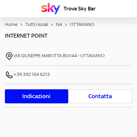
Trova Sky Bar
Home
>
Tutti i locali
>
NA
>
OTTAVIANO
INTERNET POINT
VIA GIUSEPPE MAROTTA
80044
-
OTTAVIANO
+39 392 164 6213
Indicazioni
Contatta