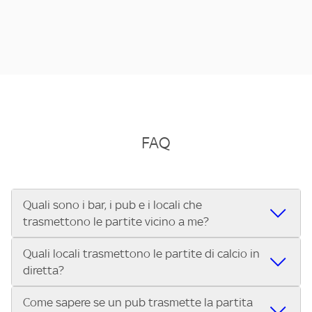
FAQ
Quali sono i bar, i pub e i locali che
trasmettono le partite vicino a me?
Quali locali trasmettono le partite di calcio in
Se cerchi un bar, pub, ristorante o locale vicino a te per
diretta?
vedere le partite di Serie A ENILIVE, la Serie C Sky Wifi, la
UEFA Champions League, la UEFA Europa League, la UEFA
Come sapere se un pub trasmette la partita
Vuoi sapere quali bar, pub o ristoranti mostrano le partite
Conference League, il Tennis, la Formula 1®, la MotoGP™ e