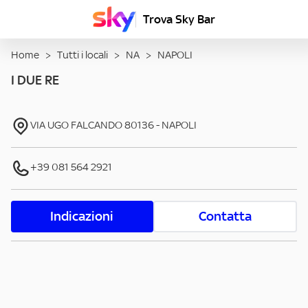
Trova Sky Bar
Home
>
Tutti i locali
>
NA
>
NAPOLI
I DUE RE
VIA UGO FALCANDO
80136
-
NAPOLI
+39 081 564 2921
Indicazioni
Contatta