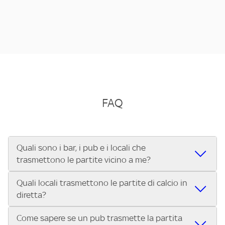
FAQ
Quali sono i bar, i pub e i locali che
trasmettono le partite vicino a me?
Quali locali trasmettono le partite di calcio in
Se cerchi un bar, pub, ristorante o locale vicino a te per
diretta?
vedere le partite di Serie A ENILIVE, la Serie C Sky Wifi, la
UEFA Champions League, la UEFA Europa League, la UEFA
Come sapere se un pub trasmette la partita
Vuoi sapere quali bar, pub o ristoranti mostrano le partite
Conference League, il Tennis, la Formula 1®, la MotoGP™ e