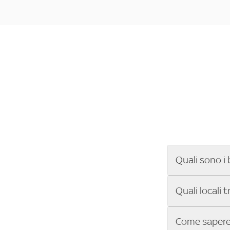
Quali sono i 
Se cerchi un ba
Quali locali 
ENILIVE, la Se
Conference Lea
Vuoi sapere qu
Come sapere 
Sky Bar ti aiut