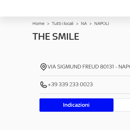
Home
>
Tutti i locali
>
NA
>
NAPOLI
THE SMILE
VIA SIGMUND FREUD
80131
-
NAP
+39 339 233 0023
Indicazioni