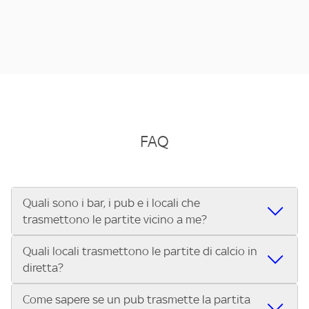
FAQ
Quali sono i bar, i pub e i locali che
trasmettono le partite vicino a me?
Quali locali trasmettono le partite di calcio in
Se cerchi un bar, pub, ristorante o locale vicino a te per
diretta?
vedere le partite di Serie A ENILIVE, la Serie C Sky Wifi, la
UEFA Champions League, la UEFA Europa League, la UEFA
Come sapere se un pub trasmette la partita
Vuoi sapere quali bar, pub o ristoranti mostrano le partite
Conference League, il Tennis, la Formula 1®, la MotoGP™ e