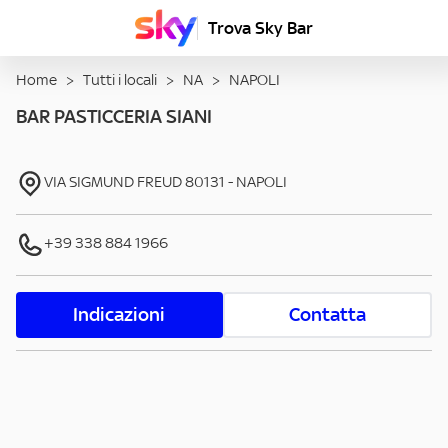
Trova Sky Bar
Home
>
Tutti i locali
>
NA
>
NAPOLI
BAR PASTICCERIA SIANI
VIA SIGMUND FREUD
80131
-
NAPOLI
+39 338 884 1966
Indicazioni
Contatta