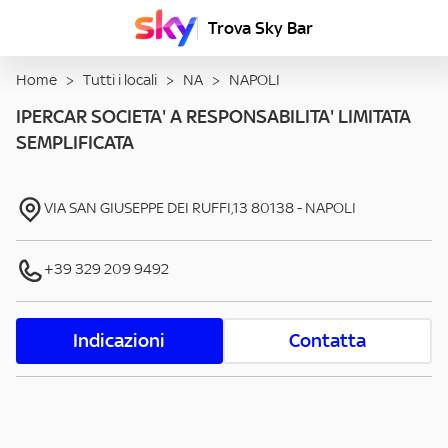
Trova Sky Bar
Home
>
Tutti i locali
>
NA
>
NAPOLI
IPERCAR SOCIETA' A RESPONSABILITA' LIMITATA
SEMPLIFICATA
VIA SAN GIUSEPPE DEI RUFFI,13
80138
-
NAPOLI
+39 329 209 9492
Indicazioni
Contatta