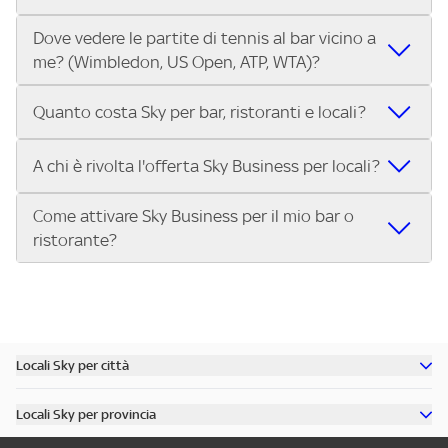
Trova Sky Bar e scopri i bar e i locali più vicini a te che
Dove vedere le partite di tennis al bar vicino a
Nei locali Sky puoi guardare tutti i Gran Premi di Formula 1®
trasmettono le Coppe Europee.
me? (Wimbledon, US Open, ATP, WTA)?
e MotoGP™ in diretta. Inserisci il tuo indirizzo su Trova Sky
Bar e scegli il bar o ristorante più vicino che trasmette tutti
Nei locali Sky puoi guardare Wimbledon, lo US Open, i
i Gran Premi della stagione.
Quanto costa Sky per bar, ristoranti e locali?
tornei dell’ATP Tour e del WTA Tour, oltre alle Finals. Cerca il
tuo indirizzo su Trova Sky Bar e scopri subito dove vedere
L’abbonamento Sky Business per bar, ristoranti, pub e
A chi è rivolta l'offerta Sky Business per locali?
le partite di tennis nel locale più vicino.
locali costa 299€ al mese per 12 mesi. Con questa offerta
puoi trasmettere nel tuo locale:
Come attivare Sky Business per il mio bar o
L'offerta Sky Business è riservata ai pubblici esercizi aperti
Tutta la Serie A ENILIVE, la UEFA Champions League, la
ristorante?
al pubblico per la somministrazione di cibi, bevande e altri
UEFA Europa League e la UEFA Conference League.
servizi, tra cui:
I migliori eventi sportivi internazionali: Premier League,
Attivare Sky Business è semplice:
Bar, pub, ristoranti, pizzerie
Bundesliga, NBA, Formula 1, MotoGP, tennis e molto altro.
Contatta Sky e scegli il pacchetto più adatto al tuo
Circoli sportivi, sale giochi, punti vendita, associazioni
Approfondimenti sportivi su Sky Sport 24.
locale.
Se hai un locale e vuoi offrire ai tuoi clienti il meglio
Scopri tutti i dettagli dell’offerta e porta il grande
Ricevi l’installazione del servizio nel tuo bar, pub o
dello sport in diretta, scopri subito l’offerta Sky Business
Locali Sky per città
sport nel tuo locale.
ristorante.
per locali
Scopri tutti i bar di Milano
Inizia a trasmettere gli eventi sportivi per i tuoi clienti.
Locali Sky per provincia
Scopri tutti i bar di Roma
Chiama il numero dedicato o visita il sito per attivare
Scopri tutti i bar in provincia di Milano