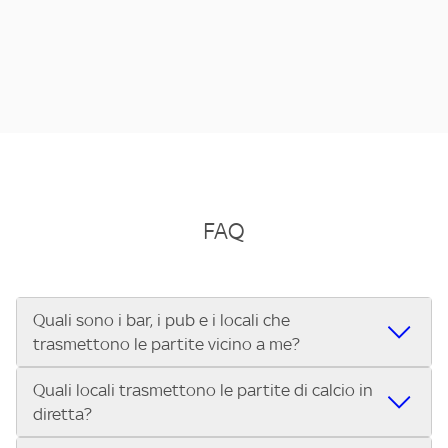
FAQ
Quali sono i bar, i pub e i locali che
trasmettono le partite vicino a me?
Quali locali trasmettono le partite di calcio in
Se cerchi un bar, pub, ristorante o locale vicino a te per
diretta?
vedere le partite di Serie A ENILIVE, la Serie C Sky Wifi, la
UEFA Champions League, la UEFA Europa League, la UEFA