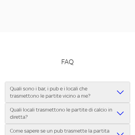
FAQ
Quali sono i bar, i pub e i locali che
trasmettono le partite vicino a me?
Quali locali trasmettono le partite di calcio in
Se cerchi un bar, pub, ristorante o locale vicino a te per
diretta?
vedere le partite di Serie A ENILIVE, la Serie C Sky Wifi, la
UEFA Champions League, la UEFA Europa League, la UEFA
Come sapere se un pub trasmette la partita
Vuoi sapere quali bar, pub o ristoranti mostrano le partite
Conference League, il Tennis, la Formula 1®, la MotoGP™ e