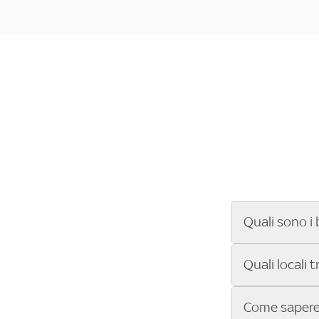
Quali sono i 
Se cerchi un ba
Quali locali 
ENILIVE, la Se
Conference Lea
Vuoi sapere qu
Come sapere 
Sky Bar ti aiut