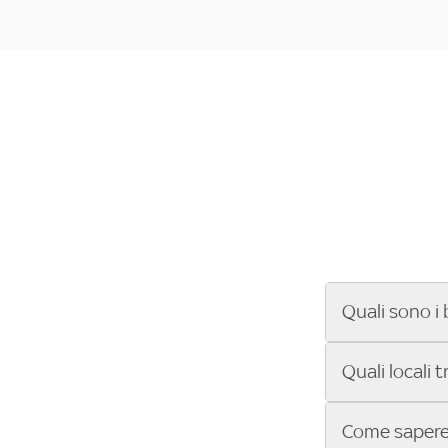
Quali sono i 
Se cerchi un ba
Quali locali 
ENILIVE, la Se
Conference Lea
Vuoi sapere qu
Come sapere 
Sky Bar ti aiut