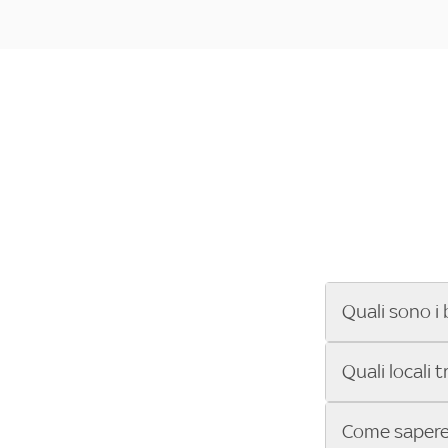
Quali sono i 
Se cerchi un ba
Quali locali 
ENILIVE, la Se
Conference Lea
Vuoi sapere qu
Come sapere 
Sky Bar ti aiut