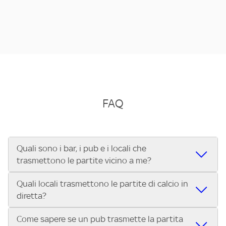
FAQ
Quali sono i bar, i pub e i locali che
trasmettono le partite vicino a me?
Quali locali trasmettono le partite di calcio in
Se cerchi un bar, pub, ristorante o locale vicino a te per
diretta?
vedere le partite di Serie A ENILIVE, la Serie C Sky Wifi, la
UEFA Champions League, la UEFA Europa League, la UEFA
Come sapere se un pub trasmette la partita
Vuoi sapere quali bar, pub o ristoranti mostrano le partite
Conference League, il Tennis, la Formula 1®, la MotoGP™ e