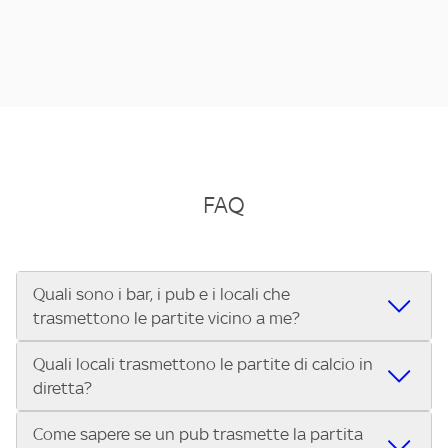
FAQ
Quali sono i bar, i pub e i locali che
trasmettono le partite vicino a me?
Quali locali trasmettono le partite di calcio in
Se cerchi un bar, pub, ristorante o locale vicino a te per
diretta?
vedere le partite di Serie A ENILIVE, la Serie C Sky Wifi, la
UEFA Champions League, la UEFA Europa League, la UEFA
Come sapere se un pub trasmette la partita
Vuoi sapere quali bar, pub o ristoranti mostrano le partite
Conference League, il Tennis, la Formula 1®, la MotoGP™ e