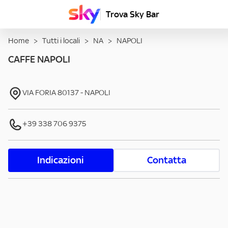
Trova Sky Bar
Home
>
Tutti i locali
>
NA
>
NAPOLI
CAFFE NAPOLI
VIA FORIA
80137
-
NAPOLI
+39 338 706 9375
Indicazioni
Contatta