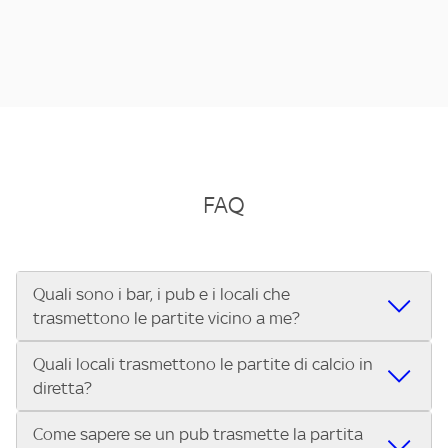
FAQ
Quali sono i bar, i pub e i locali che
trasmettono le partite vicino a me?
Quali locali trasmettono le partite di calcio in
Se cerchi un bar, pub, ristorante o locale vicino a te per
diretta?
vedere le partite di Serie A ENILIVE, la Serie C Sky Wifi, la
UEFA Champions League, la UEFA Europa League, la UEFA
Come sapere se un pub trasmette la partita
Vuoi sapere quali bar, pub o ristoranti mostrano le partite
Conference League, il Tennis, la Formula 1®, la MotoGP™ e