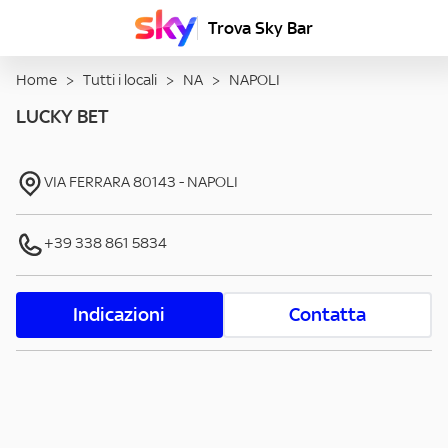
Trova Sky Bar
Home
>
Tutti i locali
>
NA
>
NAPOLI
LUCKY BET
VIA FERRARA
80143
-
NAPOLI
+39 338 861 5834
Indicazioni
Contatta