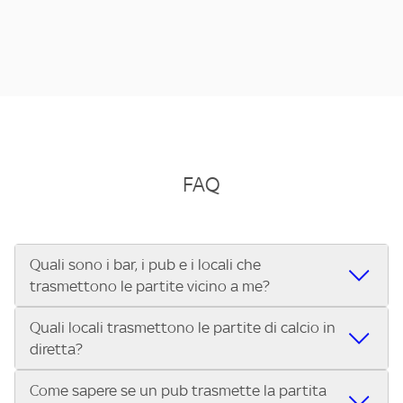
FAQ
Quali sono i bar, i pub e i locali che
trasmettono le partite vicino a me?
Quali locali trasmettono le partite di calcio in
Se cerchi un bar, pub, ristorante o locale vicino a te per
diretta?
vedere le partite di Serie A ENILIVE, la Serie C Sky Wifi, la
UEFA Champions League, la UEFA Europa League, la UEFA
Come sapere se un pub trasmette la partita
Vuoi sapere quali bar, pub o ristoranti mostrano le partite
Conference League, il Tennis, la Formula 1®, la MotoGP™ e