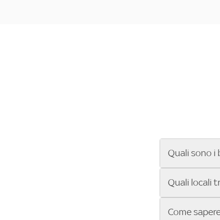
Quali sono i 
Se cerchi un ba
Quali locali 
ENILIVE, la Se
Conference Lea
Vuoi sapere qu
Come sapere 
Sky Bar ti aiut