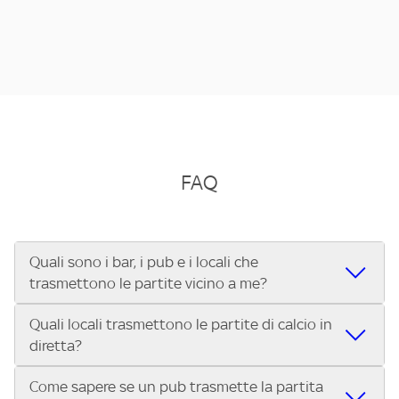
FAQ
Quali sono i bar, i pub e i locali che
trasmettono le partite vicino a me?
Quali locali trasmettono le partite di calcio in
Se cerchi un bar, pub, ristorante o locale vicino a te per
diretta?
vedere le partite di Serie A ENILIVE, la Serie C Sky Wifi, la
UEFA Champions League, la UEFA Europa League, la UEFA
Come sapere se un pub trasmette la partita
Vuoi sapere quali bar, pub o ristoranti mostrano le partite
Conference League, il Tennis, la Formula 1®, la MotoGP™ e