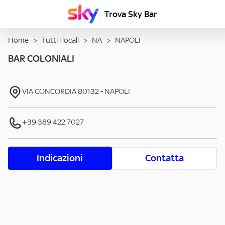
Trova Sky Bar
Home
>
Tutti i locali
>
NA
>
NAPOLI
BAR COLONIALI
VIA CONCORDIA
80132
-
NAPOLI
+39 389 422 7027
Indicazioni
Contatta