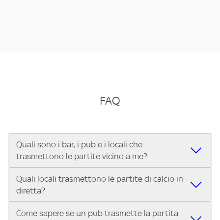
FAQ
Quali sono i bar, i pub e i locali che
trasmettono le partite vicino a me?
Quali locali trasmettono le partite di calcio in
Se cerchi un bar, pub, ristorante o locale vicino a te per
diretta?
vedere le partite di Serie A ENILIVE, la Serie C Sky Wifi, la
UEFA Champions League, la UEFA Europa League, la UEFA
Come sapere se un pub trasmette la partita
Vuoi sapere quali bar, pub o ristoranti mostrano le partite
Conference League, il Tennis, la Formula 1®, la MotoGP™ e