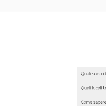
Quali sono i 
Se cerchi un ba
Quali locali 
ENILIVE, la Se
Conference Lea
Vuoi sapere qu
Come sapere 
Sky Bar ti aiut