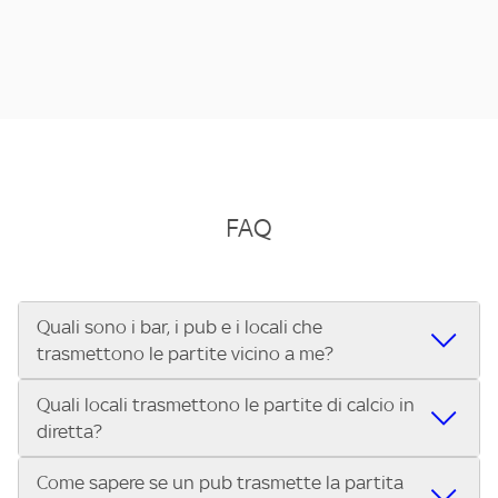
FAQ
Quali sono i bar, i pub e i locali che
trasmettono le partite vicino a me?
Quali locali trasmettono le partite di calcio in
Se cerchi un bar, pub, ristorante o locale vicino a te per
diretta?
vedere le partite di Serie A ENILIVE, la Serie C Sky Wifi, la
UEFA Champions League, la UEFA Europa League, la UEFA
Come sapere se un pub trasmette la partita
Vuoi sapere quali bar, pub o ristoranti mostrano le partite
Conference League, il Tennis, la Formula 1®, la MotoGP™ e