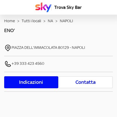
Trova Sky Bar
Home
>
Tutti i locali
>
NA
>
NAPOLI
ENO'
PIAZZA DELL'IMMACOLATA
80129
-
NAPOLI
+39 333 423 4560
Indicazioni
Contatta