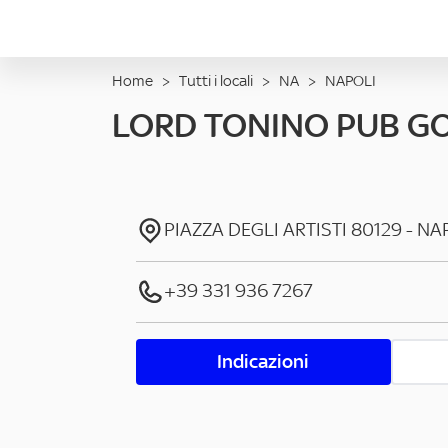
Home
>
Tutti i locali
>
NA
>
NAPOLI
LORD TONINO PUB G
PIAZZA DEGLI ARTISTI
80129
-
NA
+39 331 936 7267
Indicazioni