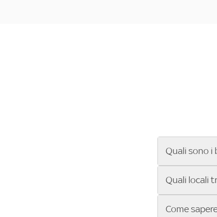
Quali sono i 
Se cerchi un ba
Quali locali 
ENILIVE, la Se
Conference Lea
Vuoi sapere qu
Come sapere 
Sky Bar ti aiut