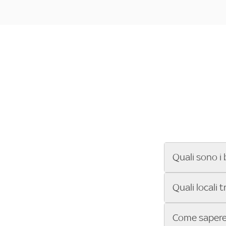
Quali sono i 
Se cerchi un ba
Quali locali 
ENILIVE, la Se
Conference Lea
Vuoi sapere qu
Come sapere 
Sky Bar ti aiut