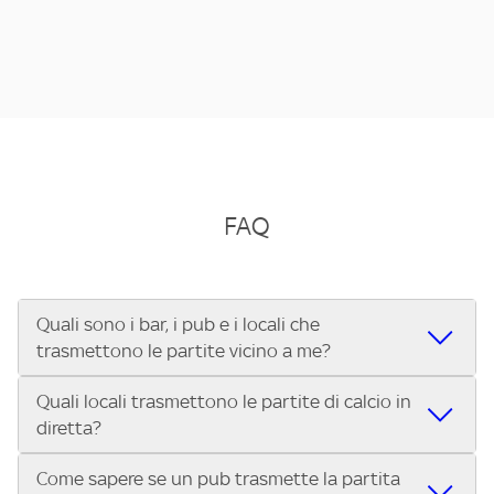
FAQ
Quali sono i bar, i pub e i locali che
trasmettono le partite vicino a me?
Quali locali trasmettono le partite di calcio in
Se cerchi un bar, pub, ristorante o locale vicino a te per
diretta?
vedere le partite di Serie A ENILIVE, la Serie C Sky Wifi, la
UEFA Champions League, la UEFA Europa League, la UEFA
Come sapere se un pub trasmette la partita
Vuoi sapere quali bar, pub o ristoranti mostrano le partite
Conference League, il Tennis, la Formula 1®, la MotoGP™ e