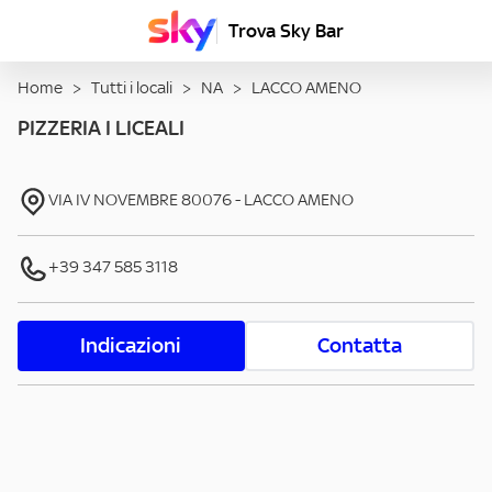
Trova Sky Bar
Home
>
Tutti i locali
>
NA
>
LACCO AMENO
PIZZERIA I LICEALI
VIA IV NOVEMBRE
80076
-
LACCO AMENO
+39 347 585 3118
Indicazioni
Contatta