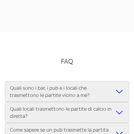
FAQ
Quali sono i bar, i pub e i locali che
trasmettono le partite vicino a me?
Quali locali trasmettono le partite di calcio in
Se cerchi un bar, pub, ristorante o locale vicino a te per
diretta?
vedere le partite di Serie A ENILIVE, la Serie C Sky Wifi, la
UEFA Champions League, la UEFA Europa League, la UEFA
Come sapere se un pub trasmette la partita
Vuoi sapere quali bar, pub o ristoranti mostrano le partite
Conference League, il Tennis, la Formula 1®, la MotoGP™ e