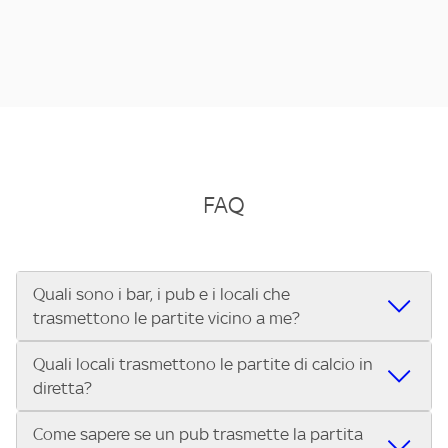
FAQ
Quali sono i bar, i pub e i locali che
trasmettono le partite vicino a me?
Quali locali trasmettono le partite di calcio in
Se cerchi un bar, pub, ristorante o locale vicino a te per
diretta?
vedere le partite di Serie A ENILIVE, la Serie C Sky Wifi, la
UEFA Champions League, la UEFA Europa League, la UEFA
Come sapere se un pub trasmette la partita
Vuoi sapere quali bar, pub o ristoranti mostrano le partite
Conference League, il Tennis, la Formula 1®, la MotoGP™ e