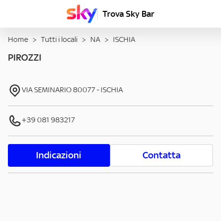
Trova Sky Bar
Home
>
Tutti i locali
>
NA
>
ISCHIA
PIROZZI
VIA SEMINARIO
80077
-
ISCHIA
+39 081 983217
Indicazioni
Contatta