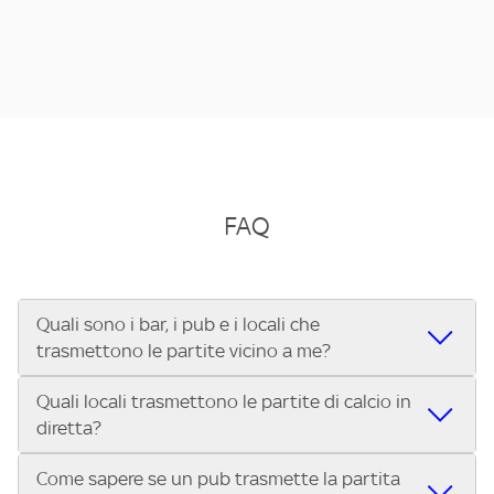
FAQ
Quali sono i bar, i pub e i locali che
trasmettono le partite vicino a me?
Quali locali trasmettono le partite di calcio in
Se cerchi un bar, pub, ristorante o locale vicino a te per
diretta?
vedere le partite di Serie A ENILIVE, la Serie C Sky Wifi, la
UEFA Champions League, la UEFA Europa League, la UEFA
Come sapere se un pub trasmette la partita
Vuoi sapere quali bar, pub o ristoranti mostrano le partite
Conference League, il Tennis, la Formula 1®, la MotoGP™ e