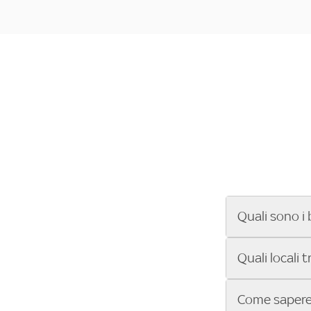
Quali sono i 
Se cerchi un ba
Quali locali 
ENILIVE, la Se
Conference Lea
Vuoi sapere qu
Come sapere 
Sky Bar ti aiut