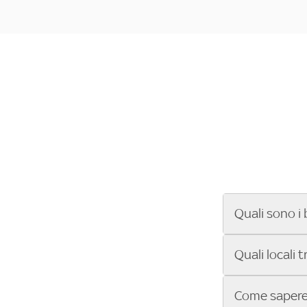
Quali sono i 
Se cerchi un ba
Quali locali 
ENILIVE, la Se
Conference Lea
Vuoi sapere qu
Come sapere 
Sky Bar ti aiut