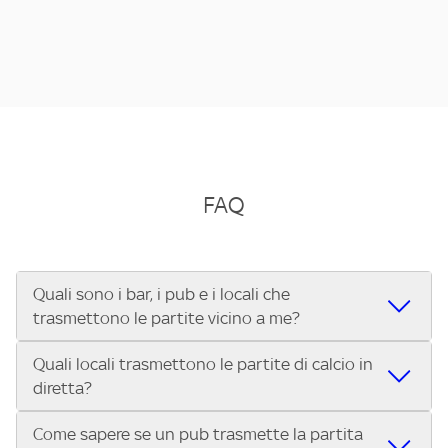
FAQ
Quali sono i bar, i pub e i locali che
trasmettono le partite vicino a me?
Quali locali trasmettono le partite di calcio in
Se cerchi un bar, pub, ristorante o locale vicino a te per
diretta?
vedere le partite di Serie A ENILIVE, la Serie C Sky Wifi, la
UEFA Champions League, la UEFA Europa League, la UEFA
Come sapere se un pub trasmette la partita
Vuoi sapere quali bar, pub o ristoranti mostrano le partite
Conference League, il Tennis, la Formula 1®, la MotoGP™ e