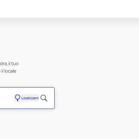
ra, il tuo
il locale
Localizzami