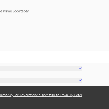
ale Prime Sportsbar
 Trova Sky Bar
Dichiarazione di accessibilità Trova Sky Hotel