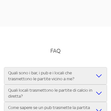
FAQ
Quali sono i bar, i pub e i locali che
trasmettono le partite vicino a me?
Quali locali trasmettono le partite di calcio in
Se cerchi un bar, pub, ristorante o locale vicino a te per
diretta?
vedere le partite di Serie A ENILIVE, la Serie C Sky Wifi, la
UEFA Champions League, la UEFA Europa League, la UEFA
Come sapere se un pub trasmette la partita
Vuoi sapere quali bar, pub o ristoranti mostrano le partite
Conference League, il Tennis, la Formula 1®, la MotoGP™ e