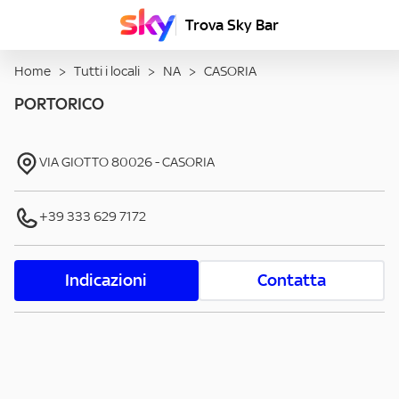
Trova Sky Bar
Home
>
Tutti i locali
>
NA
>
CASORIA
PORTORICO
VIA GIOTTO
80026
-
CASORIA
+39 333 629 7172
Indicazioni
Contatta