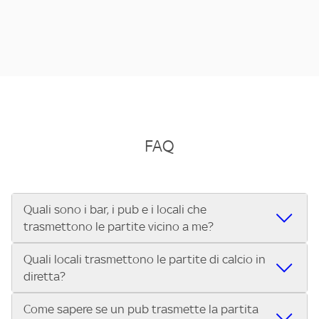
FAQ
Quali sono i bar, i pub e i locali che
trasmettono le partite vicino a me?
Quali locali trasmettono le partite di calcio in
Se cerchi un bar, pub, ristorante o locale vicino a te per
diretta?
vedere le partite di Serie A ENILIVE, la Serie C Sky Wifi, la
UEFA Champions League, la UEFA Europa League, la UEFA
Come sapere se un pub trasmette la partita
Vuoi sapere quali bar, pub o ristoranti mostrano le partite
Conference League, il Tennis, la Formula 1®, la MotoGP™ e