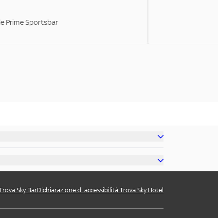
ale Prime Sportsbar
 Trova Sky Bar
Dichiarazione di accessibilità Trova Sky Hotel