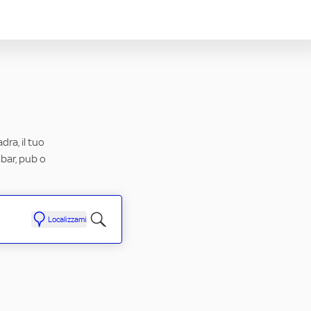
dra, il tuo
 bar, pub o
Localizzami