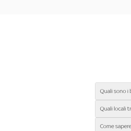
Quali sono i 
Se cerchi un ba
Quali locali 
ENILIVE, la Se
Conference Lea
Vuoi sapere qu
Come sapere 
Sky Bar ti aiut