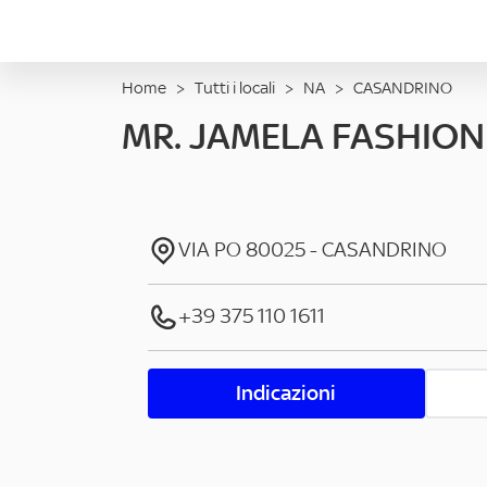
Home
>
Tutti i locali
>
NA
>
CASANDRINO
MR. JAMELA FASHION
VIA PO
80025
-
CASANDRINO
+39 375 110 1611
Indicazioni