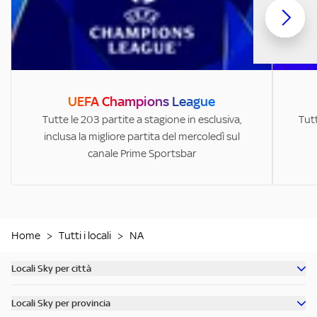
UEFA Champions League
Tutte le 203 partite a stagione in esclusiva,
Tutt
inclusa la migliore partita del mercoledì sul
canale Prime Sportsbar
Home
>
Tutti i locali
>
NA
Locali Sky per città
Scopri tutti i bar di Milano
Locali Sky per provincia
Scopri tutti i bar di Roma