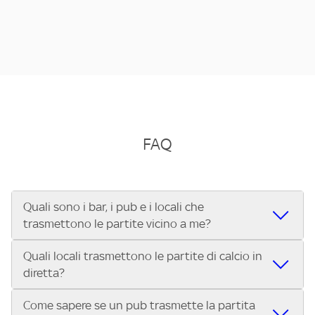
FAQ
Quali sono i bar, i pub e i locali che
trasmettono le partite vicino a me?
Quali locali trasmettono le partite di calcio in
Se cerchi un bar, pub, ristorante o locale vicino a te per
diretta?
vedere le partite di Serie A ENILIVE, la Serie C Sky Wifi, la
UEFA Champions League, la UEFA Europa League, la UEFA
Come sapere se un pub trasmette la partita
Vuoi sapere quali bar, pub o ristoranti mostrano le partite
Conference League, il Tennis, la Formula 1®, la MotoGP™ e