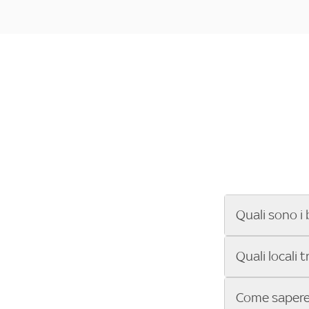
Quali sono i 
Se cerchi un ba
Quali locali 
ENILIVE, la Se
Conference Lea
Vuoi sapere qu
Come sapere 
Sky Bar ti aiut