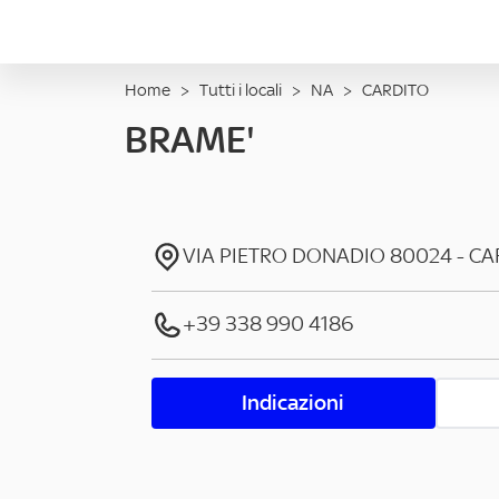
Home
>
Tutti i locali
>
NA
>
CARDITO
BRAME'
VIA PIETRO DONADIO
80024
-
CA
+39 338 990 4186
Indicazioni