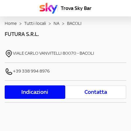
Trova Sky Bar
Home
>
Tutti i locali
>
NA
>
BACOLI
FUTURA S.R.L.
VIALE CARLO VANVITELLI
80070
-
BACOLI
+39 338 994 8976
Indicazioni
Contatta