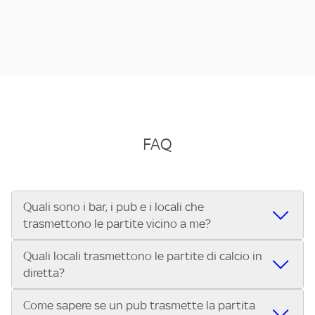
FAQ
Quali sono i bar, i pub e i locali che
trasmettono le partite vicino a me?
Quali locali trasmettono le partite di calcio in
Se cerchi un bar, pub, ristorante o locale vicino a te per
diretta?
vedere le partite di Serie A ENILIVE, la Serie C Sky Wifi, la
UEFA Champions League, la UEFA Europa League, la UEFA
Come sapere se un pub trasmette la partita
Vuoi sapere quali bar, pub o ristoranti mostrano le partite
Conference League, il Tennis, la Formula 1®, la MotoGP™ e