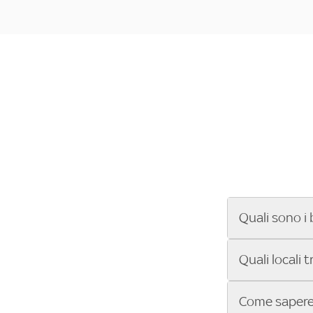
Quali sono i 
Se cerchi un ba
Quali locali 
ENILIVE, la Se
Conference Lea
Vuoi sapere qu
Come sapere 
Sky Bar ti aiut