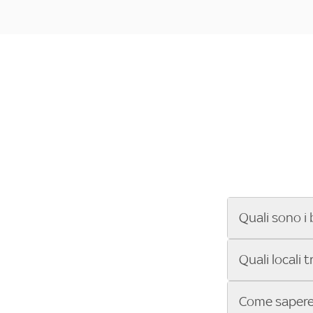
Quali sono i 
Se cerchi un ba
Quali locali 
ENILIVE, la Se
Conference Lea
Vuoi sapere qu
Come sapere 
Sky Bar ti aiut