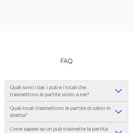
FAQ
Quali sono i bar, i pub e i locali che
trasmettono le partite vicino a me?
Quali locali trasmettono le partite di calcio in
Se cerchi un bar, pub, ristorante o locale vicino a te per
diretta?
vedere le partite di Serie A ENILIVE, la Serie C Sky Wifi, la
UEFA Champions League, la UEFA Europa League, la UEFA
Come sapere se un pub trasmette la partita
Vuoi sapere quali bar, pub o ristoranti mostrano le partite
Conference League, il Tennis, la Formula 1®, la MotoGP™ e