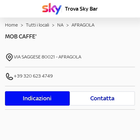
Trova Sky Bar
Home
>
Tutti i locali
>
NA
>
AFRAGOLA
MOB CAFFE'
VIA SAGGESE
80021
-
AFRAGOLA
+39 320 623 4749
Indicazioni
Contatta