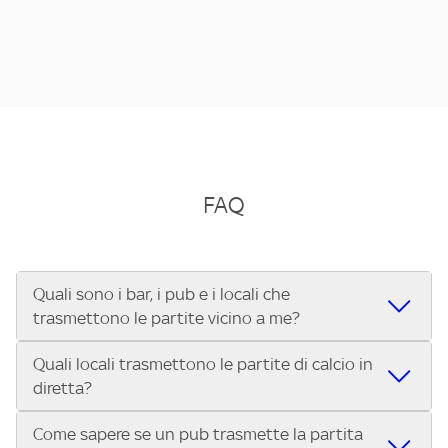
FAQ
Quali sono i bar, i pub e i locali che
trasmettono le partite vicino a me?
Quali locali trasmettono le partite di calcio in
Se cerchi un bar, pub, ristorante o locale vicino a te per
diretta?
vedere le partite di Serie A ENILIVE, la Serie C Sky Wifi, la
UEFA Champions League, la UEFA Europa League, la UEFA
Come sapere se un pub trasmette la partita
Vuoi sapere quali bar, pub o ristoranti mostrano le partite
Conference League, il Tennis, la Formula 1®, la MotoGP™ e