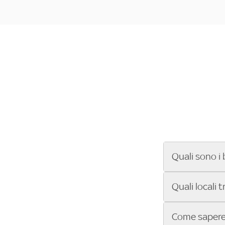
Quali sono i 
Se cerchi un ba
Quali locali 
ENILIVE, la Se
Conference Lea
Vuoi sapere qu
Come sapere 
Sky Bar ti aiut