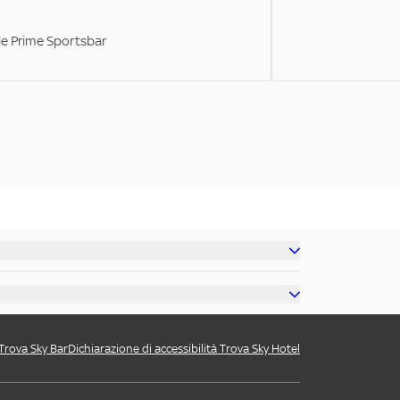
ale Prime Sportsbar
 Trova Sky Bar
Dichiarazione di accessibilità Trova Sky Hotel