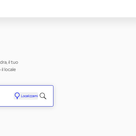
ra, il tuo
il locale
Localizzami