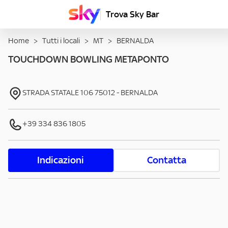
Trova Sky Bar
Home
>
Tutti i locali
>
MT
>
BERNALDA
TOUCHDOWN BOWLING METAPONTO
STRADA STATALE 106
75012
-
BERNALDA
+39 334 836 1805
Indicazioni
Contatta