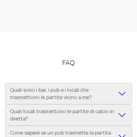
FAQ
Quali sono i bar, i pub e i locali che
trasmettono le partite vicino a me?
Quali locali trasmettono le partite di calcio in
Se cerchi un bar, pub, ristorante o locale vicino a te per
diretta?
vedere le partite di Serie A ENILIVE, la Serie C Sky Wifi, la
UEFA Champions League, la UEFA Europa League, la UEFA
Come sapere se un pub trasmette la partita
Vuoi sapere quali bar, pub o ristoranti mostrano le partite
Conference League, il Tennis, la Formula 1®, la MotoGP™ e